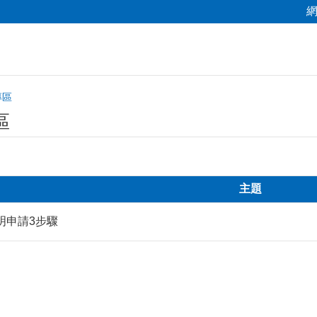
專區
區
主題
明申請3步驟