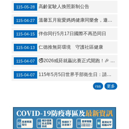
高齡駕駛人換照新制公告
115-05-28
溫馨五月寵愛媽媽健康同樂會，邀請市民朋友及偉大媽媽們牽手來參加!
115-04-27
伴你同行5月17日國際不再恐同日
115-04-15
仁德推無菸環境 守護社區健康
115-04-13
🚭2026戒菸就贏比賽正式開跑！🎉 號召大家擺脫菸癮，還有機會抱走大獎💰
115-04-07
115年5月5日世界手部衛生日：請記得正確洗手7步驟，細菌病毒遠離我！
115-04-07
rss
更多