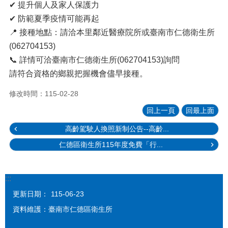
✔ 提升個人及家人保護力
✔ 防範夏季疫情可能再起
📍 接種地點：請洽本里鄰近醫療院所或臺南市仁德衛生所
(062704153)
📞 詳情可洽臺南市仁德衛生所(062704153)詢問
請符合資格的鄉親把握機會儘早接種。
修改時間：115-02-28
回上一頁
回最上面
高齡駕駛人換照新制公告--高齡...
仁德區衛生所115年度免費「行...
:::
更新日期：
115-06-23
資料維護：臺南市仁德區衛生所