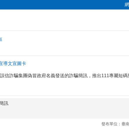
區
訊宣導文宣圖卡
誤信詐騙集團偽冒政府名義發送的詐騙簡訊，推出111專屬短碼
碼簡訊
發布單位：臺