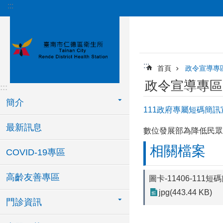
:::
跳到主要內容區塊
:::
首頁
政令宣導專
政令宣導專區
:::
簡介
111政府專屬短碼簡
最新訊息
數位發展部為降低民眾
相關檔案
COVID-19專區
高齡友善專區
圖卡-11406-111短
jpg(443.44 KB)
門診資訊