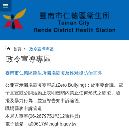
跳到主要內容區塊
:::
:::
首頁
政令宣導專區
政令宣導專區
臺南市仁德區衛生所 職場霸凌及性騷擾防治宣導
公開宣示職場霸凌零容忍(Zero Bullying)：於重要會議、電
子文宣或公開活動上表明機關內禁止任何形式之霸凌、騷
擾及暴力行為，並宣導告知申訴途徑。
職場霸凌申訴管道
本局人事室(06-2679751#312陳科員)
電子信箱：a00617@tncghb.gov.tw