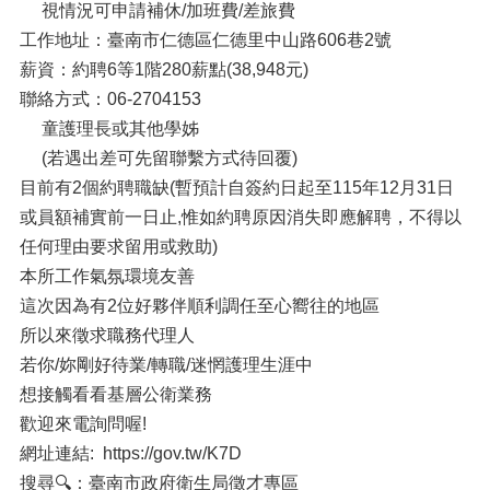
視情況可申請補休/加班費/差旅費
工作地址：臺南市仁德區仁德里中山路606巷2號
薪資：約聘6等1階280薪點(38,948元)
聯絡方式：06-2704153
童護理長或其他學姊
(若遇出差可先留聯繫方式待回覆)
目前有2個約聘職缺(暫預計自簽約日起至115年12月31日
或員額補實前一日止,惟如約聘原因消失即應解聘，不得以
任何理由要求留用或救助)
本所工作氣氛環境友善
這次因為有2位好夥伴順利調任至心嚮往的地區
所以來徵求職務代理人
若你/妳剛好待業/轉職/迷惘護理生涯中
想接觸看看基層公衛業務
歡迎來電詢問喔!
網址連結: https://gov.tw/K7D
搜尋🔍：臺南市政府衛生局徵才專區