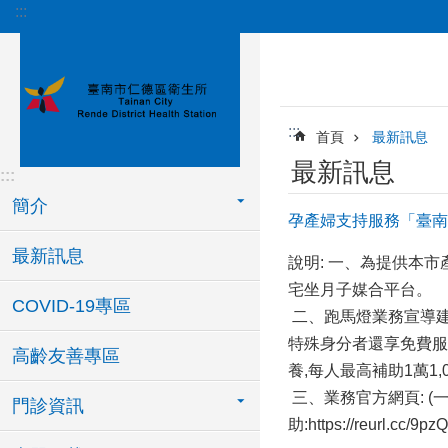
:::
跳到主要內容區塊
:::
首頁
最新訊息
最新訊息
:::
簡介
孕產婦支持服務「臺南
最新訊息
說明: 一、為提供本
宅坐月子媒合平台。
COVID-19專區
二、跑馬燈業務宣導建
特殊身分者還享免費服務
高齡友善專區
養,每人最高補助1萬1,0
三、業務官方網頁: (一)到宅
門診資訊
助:https://reurl.cc/9p