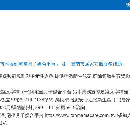
市推展到宅坐月子媒合平台」 及「臺南市居家安胎服務補助」
市產婦照顧規劃與多元性選擇,提供弱勢新生兒家 庭除領取生育獎勵
議文字稿: (一)到宅坐月子媒合平台:另本業務宣導建議文字稿如
,立即撥打214-7138預約,讓我 們陪您安心迎接新生命! (二
00元!詳情請撥打299- 1111分機5919洽詢。
坐月子媒合平台:https://www. tonmamacare.com. tw /或
zQ1V。